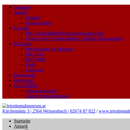
Startseite
Aktuell
Termine
Beitragsarchiv
Chronik
Die Geschichtliche Entwicklung und Ziele
Besuch von Persönlichkeiten, Schulen, Reisegruppen
Über uns
Das Museum im Museum
Das Team
Der Verein
Links
Lageplan
Downloads
Impressum
GALERIEN
Album Exponate
Album Veranstaltungen
Kirchenplatz 3 | 2564 Weissenbach | 02674 87 822
|
www.triestingta
Startseite
Aktuell