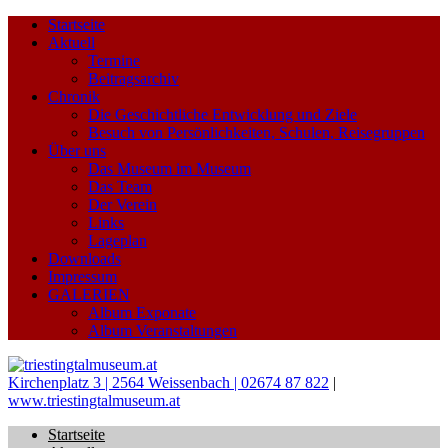
Startseite
Aktuell
Termine
Beitragsarchiv
Chronik
Die Geschichtliche Entwicklung und Ziele
Besuch von Persönlichkeiten, Schulen, Reisegruppen
Über uns
Das Museum im Museum
Das Team
Der Verein
Links
Lageplan
Downloads
Impressum
GALERIEN
Album Exponate
Album Veranstaltungen
Kirchenplatz 3 | 2564 Weissenbach | 02674 87 822
|
www.triestingtalmuseum.at
Startseite