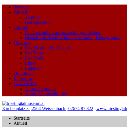
Startseite
Aktuell
Termine
Beitragsarchiv
Chronik
Die Geschichtliche Entwicklung und Ziele
Besuch von Persönlichkeiten, Schulen, Reisegruppen
Über uns
Das Museum im Museum
Das Team
Der Verein
Links
Lageplan
Downloads
Impressum
GALERIEN
Album Exponate
Album Veranstaltungen
Kirchenplatz 3 | 2564 Weissenbach | 02674 87 822
|
www.triestingta
Startseite
Aktuell