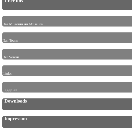
Über uns
Das Museum im Museum
Das Team
Der Verein
Links
Lageplan
Downloads
Impressum