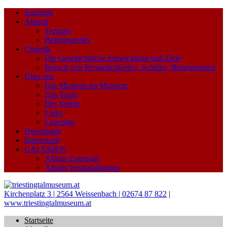
Startseite
Aktuell
Termine
Beitragsarchiv
Chronik
Die Geschichtliche Entwicklung und Ziele
Besuch von Persönlichkeiten, Schulen, Reisegruppen
Über uns
Das Museum im Museum
Das Team
Der Verein
Links
Lageplan
Downloads
Impressum
GALERIEN
Album Exponate
Album Veranstaltungen
Kirchenplatz 3 | 2564 Weissenbach | 02674 87 822
|
www.triestingtalmuseum.at
Startseite