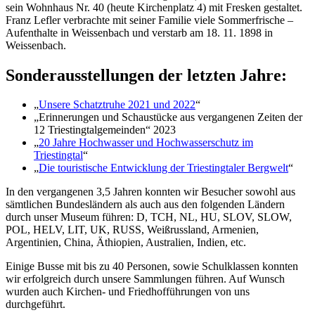
sein Wohnhaus Nr. 40 (heute Kirchenplatz 4) mit Fresken gestaltet.
Franz Lefler verbrachte mit seiner Familie viele Sommerfrische –
Aufenthalte in Weissenbach und verstarb am 18. 11. 1898 in
Weissenbach.
Sonderausstellungen der letzten Jahre:
„
Unsere Schatztruhe 2021 und 2022
“
„Erinnerungen und Schaustücke aus vergangenen Zeiten der
12 Triestingtalgemeinden“ 2023
„
20 Jahre Hochwasser und Hochwasserschutz im
Triestingtal
“
„
Die touristische Entwicklung der Triestingtaler Bergwelt
“
In den vergangenen 3,5 Jahren konnten wir Besucher sowohl aus
sämtlichen Bundesländern als auch aus den folgenden Ländern
durch unser Museum führen: D, TCH, NL, HU, SLOV, SLOW,
POL, HELV, LIT, UK, RUSS, Weißrussland, Armenien,
Argentinien, China, Äthiopien, Australien, Indien, etc.
Einige Busse mit bis zu 40 Personen, sowie Schulklassen konnten
wir erfolgreich durch unsere Sammlungen führen. Auf Wunsch
wurden auch Kirchen- und Friedhofführungen von uns
durchgeführt.