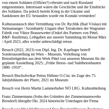
von einem Soldaten (Offizier?) erbeutet und nach Russland
mitgenommen. Interessant wären die Geschichte und die Eindrücke
des Soldaten. Da jedoch bereits Krieg in der Ukraine und
Sanktionen der EU bestanden wurde ein Kontakt vermieden!
Kulturaustausch über Vermittlung von Dr. Rychlik (Bad Vöslau) mit
Steinamanger / Szombately Ungarn über Terrakotten der Wagramer
Fabrik von Viktor Brausewetter (Onkel des Partners von Pittel,
B&P- Baufirma), Leihgaben aus unserer Sammlung im Monat März
/ April 2023, alles wieder unbeschädigt retour.
Besuch (2022, 2023) von Dipl. Ing. Dr. Kapfinger betreff
Sonderausstellung im Wien – Museum, Verleihung von
Betonfertigteilen aus dem Werk Pittel von unserem Museum für die
geplante Ausstellung 2025; „Frühe Beton- und Stahlbetonbauten
1880 -1910“.
Besuch Bischofsvikar Petrus Hübner O.Cist. im Zuge des 75.
Jahrjubiläums der Pfarre, 2021 im Museum
Besuch von Herrn Martin Lammerhuber NÖ LRG. Kulturabteilung
Franz Zimmermann (Sohn des Gründers der Zimmermannwerke
Berndorf) übergibt Okt. 2024 historische Unterlagen der Firma