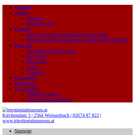
Startseite
Aktuell
Termine
Beitragsarchiv
Chronik
Die Geschichtliche Entwicklung und Ziele
Besuch von Persönlichkeiten, Schulen, Reisegruppen
Über uns
Das Museum im Museum
Das Team
Der Verein
Links
Lageplan
Downloads
Impressum
GALERIEN
Album Exponate
Album Veranstaltungen
Kirchenplatz 3 | 2564 Weissenbach | 02674 87 822
|
www.triestingtalmuseum.at
Startseite