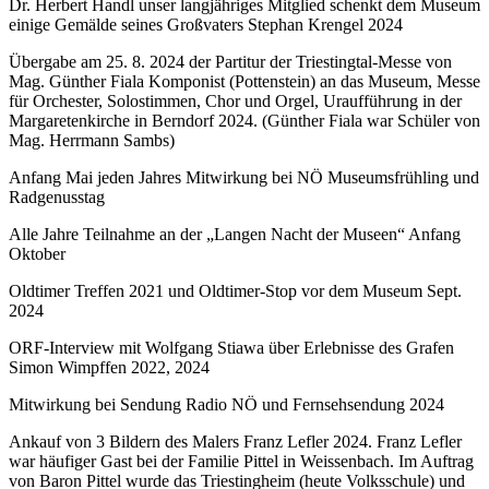
Dr. Herbert Handl unser langjähriges Mitglied schenkt dem Museum
einige Gemälde seines Großvaters Stephan Krengel 2024
Übergabe am 25. 8. 2024 der Partitur der Triestingtal-Messe von
Mag. Günther Fiala Komponist (Pottenstein) an das Museum, Messe
für Orchester, Solostimmen, Chor und Orgel, Uraufführung in der
Margaretenkirche in Berndorf 2024. (Günther Fiala war Schüler von
Mag. Herrmann Sambs)
Anfang Mai jeden Jahres Mitwirkung bei NÖ Museumsfrühling und
Radgenusstag
Alle Jahre Teilnahme an der „Langen Nacht der Museen“ Anfang
Oktober
Oldtimer Treffen 2021 und Oldtimer-Stop vor dem Museum Sept.
2024
ORF-Interview mit Wolfgang Stiawa über Erlebnisse des Grafen
Simon Wimpffen 2022, 2024
Mitwirkung bei Sendung Radio NÖ und Fernsehsendung 2024
Ankauf von 3 Bildern des Malers Franz Lefler 2024. Franz Lefler
war häufiger Gast bei der Familie Pittel in Weissenbach. Im Auftrag
von Baron Pittel wurde das Triestingheim (heute Volksschule) und