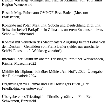
Besuch von Mag Wollinger und Frau Bruckmüller von Tourismus
Region Wienerwald
Besuch Mag. Fuhrmann ÖVP GF-Bez. Baden (Museum
Pfaffstätten)
Kontakte mit Polen Mag. Ing. Sobola und Deutschland Dipl. Ing.
Schwahn betreff Parkpläne in Zilina aus unserem Swennson- bzw.
Schön – Planbestand.
Kontakt mit Vertretern des Stadttheaters Augsburg betreff Fotos von
den Decken – Gemälden von Franz Lefler (leider nur unscharfe
Sch/W Fotos, im 2. Weltkrieg zerstört!)
Infotafel über Kultur im oberen Triestingtal Info über Weissenbach,
Kirche, Museum 2022
Mithilfe für Diplomarbeit über Mühle „Am Hof“, 2022, Übergabe
der Diplomarbeit 2024
Ergänzungen zu Dietmar und Elfi Holzingers Buch „Der
Friedhofgucker unterwegs“
Übergabe eines Triestingtal – Dirndls, genäht von Frau Eva
Schwarzott, Enzesfeld